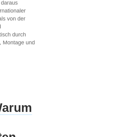
 daraus
rnationaler
ls von der
d
tisch durch
ik, Montage und
 Warum