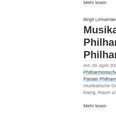
Mehr lesen
Birgit Linnamäe
Musika
Philha
Philh
Am 29. April 20
Philharmonisc
Pariser Philhar
musikalische Da
Klang, Raum und
Mehr lesen