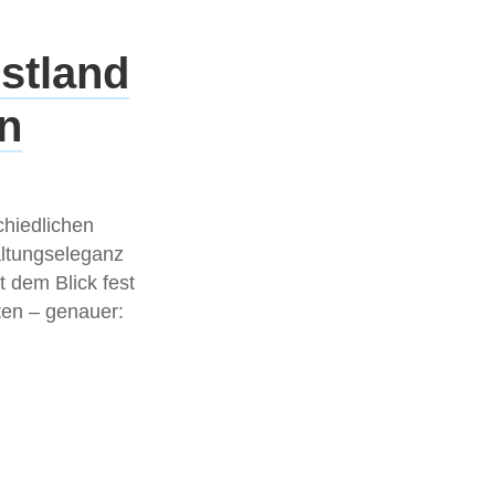
stland
en
chiedlichen
altungseleganz
t dem Blick fest
ten – genauer: