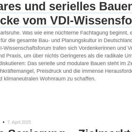
res und serielles Baue
ücke vom VDI-Wissensf
Karlsruhe. Was wie eine nüchterne Fachtagung beginnt, 
 für die gesamte Bau- und Planungskultur in Deutschlan
DI-Wissenschaftsforum trafen sich Vordenkerinnen und 
d Praxis, um über nichts Geringeres als die radikale U
skutieren: Das serielle und modulare Bauen steht im Z
chkräftemangel, Preisdruck und die immense Herausford
d klimaneutralen Wohnraum zu schaffen.
•
7. April 2025