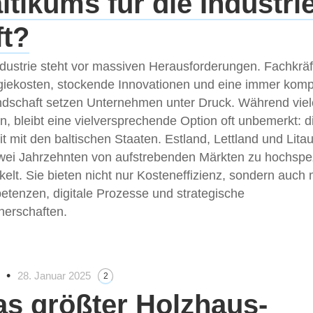
ltikums für die Industrie
ft?
dustrie steht vor massiven Herausforderungen. Fachkrä
giekosten, stockende Innovationen und eine immer komp
dschaft setzen Unternehmen unter Druck. Während vie
en, bleibt eine vielversprechende Option oft unbemerkt: 
mit den baltischen Staaten. Estland, Lettland und Lita
zwei Jahrzehnten von aufstrebenden Märkten zu hochspez
kelt. Sie bieten nicht nur Kosteneffizienz, sondern auch
tenzen, digitale Prozesse und strategische
nerschaften.
•
28. Januar 2025
2
s größter Holzhaus-