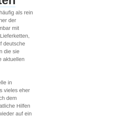
ten
äufig als rein
ner der
nbar mit
ieferketten,
uf deutsche
 die sie
 aktuellen
le in
s vieles eher
ach dem
liche Hilfen
wieder auf ein