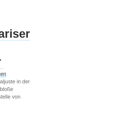
ariser
r
hen
ljuste in der
 bloße
telle von