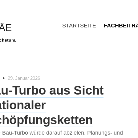
MÄE
STARTSEITE
FACHBEITR
achstum.
•
29. Januar 2026
u-Turbo aus Sicht
ationaler
chöpfungsketten
 Bau-Turbo würde darauf abzielen, Planungs- und