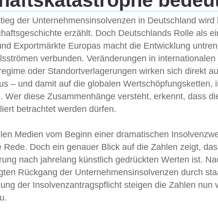
haftskatastrophe bedeu
tieg der Unternehmensinsolvenzen in Deutschland wird h
chaftsgeschichte erzählt. Doch Deutschlands Rolle als ei
 und Exportmärkte Europas macht die Entwicklung untren
sströmen verbunden. Veränderungen in internationalen L
lregime oder Standortverlagerungen wirken sich direkt a
 – und damit auf die globalen Wertschöpfungsketten, in
d. Wer diese Zusammenhänge versteht, erkennt, dass die
liert betrachtet werden dürfen.
vielen Medien vom Beginn einer dramatischen Insolvenzwel
 Rede. Doch ein genauer Blick auf die Zahlen zeigt, das
rung nach jahrelang künstlich gedrückten Werten ist. N
ten Rückgang der Unternehmensinsolvenzen durch staat
ung der Insolvenzantragspflicht steigen die Zahlen nun 
u.