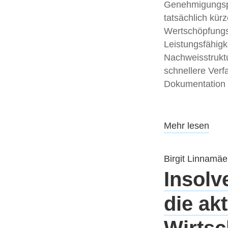
Genehmigungsp
tatsächlich kürz
Wertschöpfungs
Leistungsfähigk
Nachweisstrukt
schnellere Verf
Dokumentation 
Mehr lesen
Birgit Linnamäe
Insolv
die ak