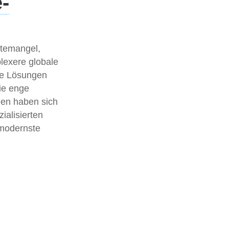
-
ftemangel,
lexere globale
le Lösungen
die enge
uen haben sich
ialisierten
 modernste