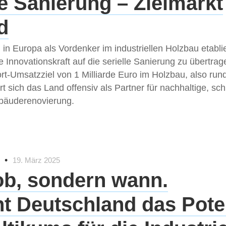
le Sanierung – Zielmarkt
d
 in Europa als Vordenker im industriellen Holzbau etablie
se Innovationskraft auf die serielle Sanierung zu übertra
rt-Umsatzziel von 1 Milliarde Euro im Holzbau, also run
rt sich das Land offensiv als Partner für nachhaltige, sch
ebäuderenovierung.
•
19. März 2025
ob, sondern wann.
t Deutschland das Pote