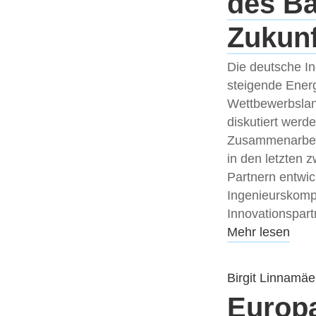
des Ba
Zukun
Die deutsche In
steigende Ener
Wettbewerbslan
diskutiert werd
Zusammenarbeit 
in den letzten 
Partnern entwic
Ingenieurskompe
Innovationspart
Mehr lesen
Birgit Linnamäe
Europa