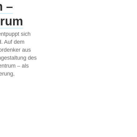
n –
orum
entpuppt sich
d. Auf dem
Vordenker aus
mgestaltung des
entrum – als
erung,