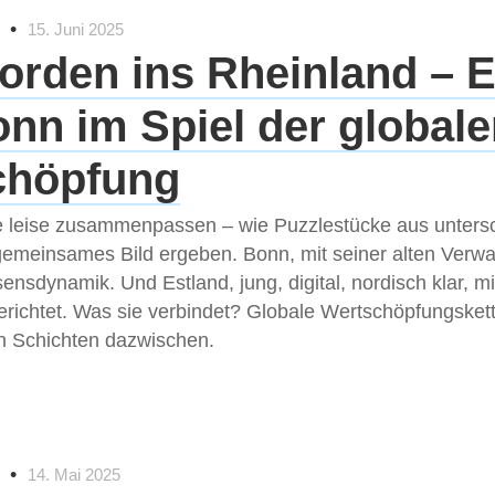
•
15. Juni 2025
rden ins Rheinland – E
nn im Spiel der global
chöpfung
ie leise zusammenpassen – wie Puzzlestücke aus unters
 gemeinsames Bild ergeben. Bonn, mit seiner alten Verw
nsdynamik. Und Estland, jung, digital, nordisch klar, mi
gerichtet. Was sie verbindet? Globale Wertschöpfungsket
en Schichten dazwischen.
•
14. Mai 2025