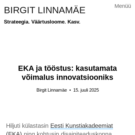
Menüü
BIRGIT LINNAMÄE
Strateegia. Väärtusloome. Kasv.
EKA ja tööstus: kasutamata
võimalus innovatsiooniks
Birgit Linnamäe
•
15. juuli 2025
Hiljuti külastasin
Eesti Kunstiakadeemiat
(EKA)
ning kohtusin disainiteaduskonna