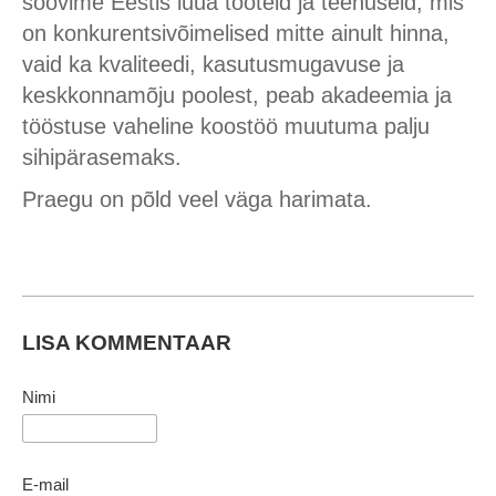
soovime Eestis luua tooteid ja teenuseid, mis
on konkurentsivõimelised mitte ainult hinna,
vaid ka kvaliteedi, kasutusmugavuse ja
keskkonnamõju poolest, peab akadeemia ja
tööstuse vaheline koostöö muutuma palju
sihipärasemaks.
Praegu on põld veel väga harimata.
LISA KOMMENTAAR
Nimi
E-mail