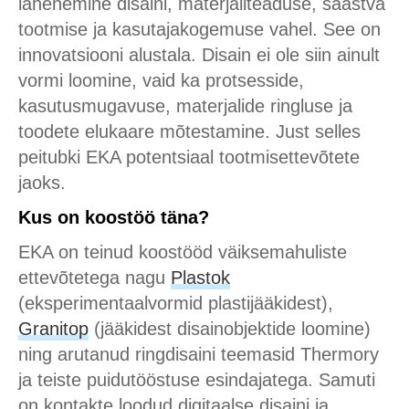
lähenemine disaini, materjaliteaduse, säästva
tootmise ja kasutajakogemuse vahel. See on
innovatsiooni alustala. Disain ei ole siin ainult
vormi loomine, vaid ka protsesside,
kasutusmugavuse, materjalide ringluse ja
toodete elukaare mõtestamine. Just selles
peitubki EKA potentsiaal tootmisettevõtete
jaoks.
Kus on koostöö täna?
EKA on teinud koostööd väiksemahuliste
ettevõtetega nagu
Plastok
(eksperimentaalvormid plastijääkidest),
Granitop
(jääkidest disainobjektide loomine)
ning arutanud ringdisaini teemasid Thermory
ja teiste puidutööstuse esindajatega. Samuti
on kontakte loodud digitaalse disaini ja