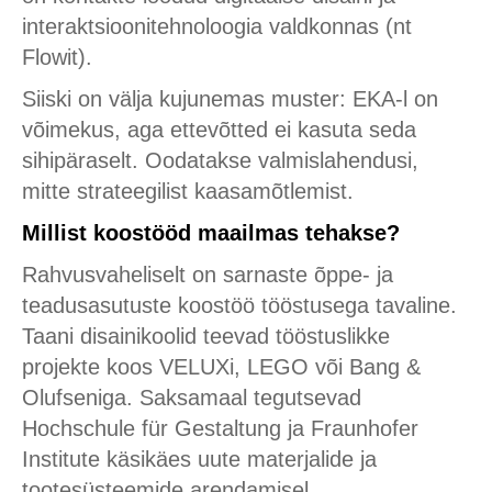
interaktsioonitehnoloogia valdkonnas (nt
Flowit).
Siiski on välja kujunemas muster: EKA-l on
võimekus, aga ettevõtted ei kasuta seda
sihipäraselt. Oodatakse valmislahendusi,
mitte strateegilist kaasamõtlemist.
Millist koostööd maailmas tehakse?
Rahvusvaheliselt on sarnaste õppe- ja
teadusasutuste koostöö tööstusega tavaline.
Taani disainikoolid teevad tööstuslikke
projekte koos VELUXi, LEGO või Bang &
Olufseniga. Saksamaal tegutsevad
Hochschule für Gestaltung ja Fraunhofer
Institute käsikäes uute materjalide ja
tootesüsteemide arendamisel.