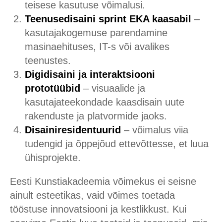
teisese kasutuse võimalusi.
Teenusedisaini sprint EKA kaasabil
–
kasutajakogemuse parendamine
masinaehituses, IT-s või avalikes
teenustes.
Digidisaini ja interaktsiooni
prototüübid
– visuaalide ja
kasutajateekondade kaasdisain uute
rakenduste ja platvormide jaoks.
Disainiresidentuurid
– võimalus viia
tudengid ja õppejõud ettevõttesse, et luua
ühisprojekte.
Eesti Kunstiakadeemia võimekus ei seisne
ainult esteetikas, vaid võimes toetada
tööstuse innovatsiooni ja kestlikkust. Kui