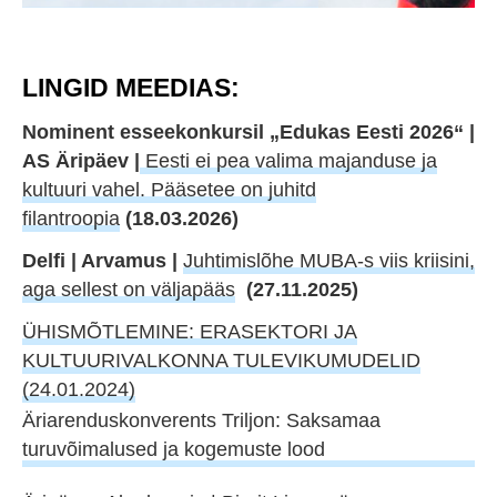
LINGID MEEDIAS:
Nominent esseekonkursil „Edukas Eesti 2026“ |
AS Äripäev |
Eesti ei pea valima majanduse ja
kultuuri vahel. Pääsetee on juhitd
filantroopia
(18.03.2026)
Delfi | Arvamus |
Juhtimislõhe MUBA-s viis kriisini,
aga sellest on väljapääs
(27.11.2025)
ÜHISMÕTLEMINE: ERASEKTORI JA
KULTUURIVALKONNA TULEVIKUMUDELID
(24.01.2024)
Äriarenduskonverents Triljon: Saksamaa
turuvõimalused ja kogemuste lood