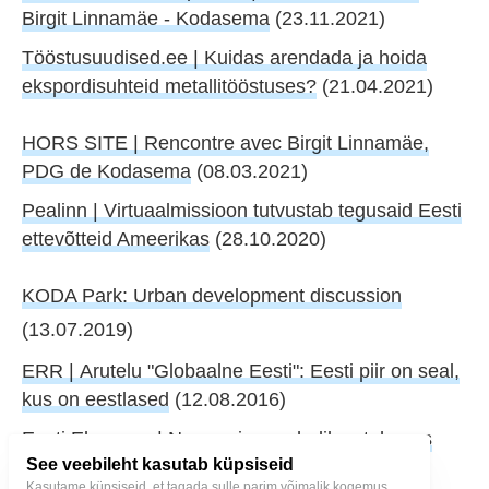
Birgit Linnamäe - Kodasema
(23.11.2021)
Tööstusuudised.ee | Kuidas arendada ja hoida
ekspordisuhteid metallitööstuses?
(21.04.2021)
HORS SITE | Rencontre avec Birgit Linnamäe,
PDG de Kodasema
(08.03.2021)
Pealinn | Virtuaalmissioon tutvustab tegusaid Eesti
ettevõtteid Ameerikas
(28.10.2020)
KODA Park: Urban development discussion
(13.07.2019)
ERR | Arutelu "Globaalne Eesti": Eesti piir on seal,
kus on eestlased
(12.08.2016)
Eesti Ekspress | Noor naine mehelikus tehases
See veebileht kasutab küpsiseid
(10.10.2002)
Kasutame küpsiseid, et tagada sulle parim võimalik kogemus