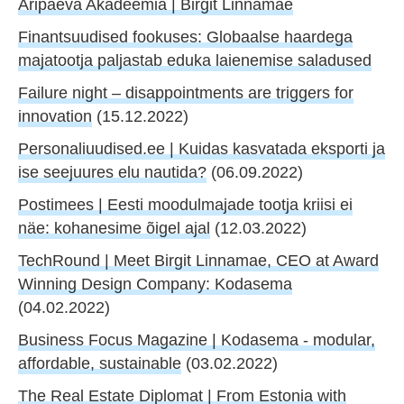
Äripäeva Akadeemia | Birgit Linnamäe
Finantsuudised fookuses: Globaalse haardega
majatootja paljastab eduka laienemise saladused
Failure night – disappointments are triggers for
innovation
(15.12.2022)
Personaliuudised.ee | Kuidas kasvatada eksporti ja
ise seejuures elu nautida?
(06.09.2022)
Postimees | Eesti moodulmajade tootja kriisi ei
näe: kohanesime õigel ajal
(12.03.2022)
TechRound | Meet Birgit Linnamae, CEO at Award
Winning Design Company: Kodasema
(04.02.2022)
Business Focus Magazine | Kodasema - modular,
affordable, sustainable
(03.02.2022)
The Real Estate Diplomat | From Estonia with