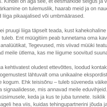
s. Kindel on aga see, et eesmärkide selgus ja 
ärkamine on tulemuslik, haarab meid ja on naud
 liiga pikaajalised või umbmäärased.
ei pruugi liiga täpselt teada, kust kahekohaline
 tuleb. Ent müügitiim peab tunnetama oma kav
 analüütikat, Tegevused, mis viivad müüki teat
ad meile ütlema, kas me liigume soovitud suun
ua kehtivatest oludest ettevõttes, loodud kontak
ogemustest lähtuvalt oma unikaalne ekspordist
ute kogum. Ehk teisisõnu – tuleb süveneda väik
a signaalidesse, mis annavad meile eduvihjeid.
küsimusele, keda ja kus te juba tunnete. Isiklik
ageli hea viis, kuidas tehingupartnerini jõuda j