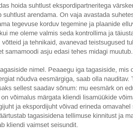
das hoida suhtlust ekspordipartneritega värsk
b suhtlust arendama. On vaja avastada suhete
ama tegevuse korduv tegemine ja plaanide ellu
kui me oleme valmis seda kontrollima ja täius
 võtteid ja tehnikaid, avanevad teistsugused 
, et samamoodi asju edasi tehes midagi muutub.
agasiside nimel. Peaaegu iga tagasiside, mis 
nergiat nõudva eesmärgiga, saab olla nauditav.
aks sellest saadav sõnum: mu eesmärk on ed
l on võimalus märgata kliendi lisamüükide võim
ijuht ja ekspordijuht võivad erineda omavahel s
ärtustab tagasisidena tellimuse kinnitust ja ma
b kliendi vaimset seisundit.