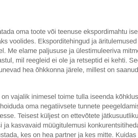
tada oma toote või teenuse ekspordimahtu ise
aks voolides. Eksporditehingud ja äritulemused
el. Me elame paljususe ja ülestimuleeriva mit
stul, mil reegleid ei ole ja retseptid ei kehti. S
unevad hea õhkkonna järele, millest on saanud 
 on vajalik inimesel toime tulla iseenda kõhklu
hoiduda oma negatiivsete tunnete peegeldami
sse. Teisest küljest on ettevõtete jätkusuutli
i ja kasvavaid müügitulemusi konkurentsitiheda
stada, kes on hea partner ja kes mitte. Kuidas