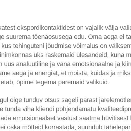
test ekspordikontaktidest on vajalik välja val
ge suurema tõenäosusega edu. Oma aega ei ta
 kus tehinguteni jõudmise võimalus on väiksem
inimkonnas üks raskemaid ülesandeid, kuna me
 uus analüütiline ja vana emotsionaalne ja kiir
ame aega ja energiat, et mõista, kuidas ja mik
getab, õpime tegema paremaid valikuid.
gul õige tunduv otsus sageli pärast järelemõtl
e tunda viha kliendi põhjendamatu kvaliteedipr
ustada emotsionaalset vastust saatma hüvitisest
 ei oska mõtteid korrastada, suundub tähelepan