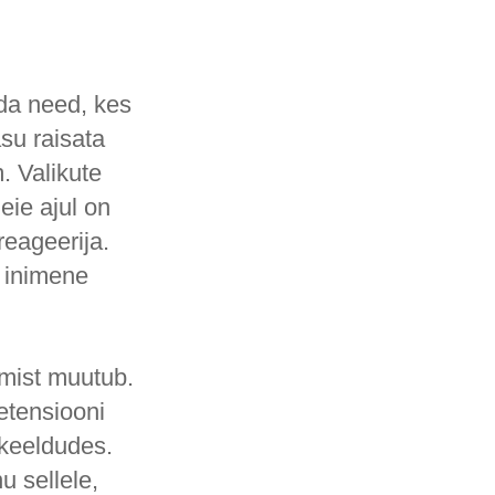
ida need, kes
su raisata
. Valikute
ie ajul on
reageerija.
s inimene
emist muutub.
etensiooni
 keeldudes.
u sellele,