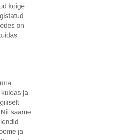
ud kõige
rgistatud
nedes on
kuidas
irma
 kuidas ja
iliselt
. Nii saame
liendid
loome ja