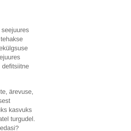
 seejuures
 tehakse
mekülgsuse
eejuures
defitsiitne
ste, ärevuse,
sest
kuks kasvuks
tel turgudel.
 edasi?