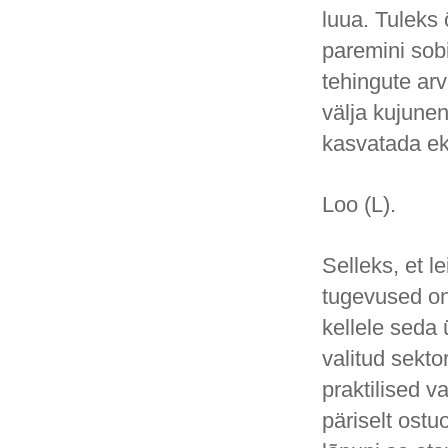
luua. Tuleks
paremini sobi
tehingute ar
välja kujun
kasvatada eks
Loo (L).
Selleks, et 
tugevused on
kellele seda 
valitud sekto
praktilised v
päriselt ost