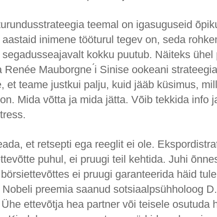
 turundusstrateegia teemal on igasuguseid õpik
aastaid inimene tööturul tegev on, seda rohke
 segadusseajavalt kokku puutub. Näiteks ühel p
ja Renée Mauborgne ́i Sinise ookeani strateegi
, et teame justkui palju, kuid jääb küsimus, mi
 on. Mida võtta ja mida jätta. Võib tekkida info j
tress.
ada, et retsepti ega reeglit ei ole. Ekspordistr
ettevõtte puhul, ei pruugi teil kehtida. Juhi õnn
börsiettevõttes ei pruugi garanteerida häid tul
 Nobeli preemia saanud sotsiaalpsühholoog D
he ettevõtja hea partner või teisele osutuda 