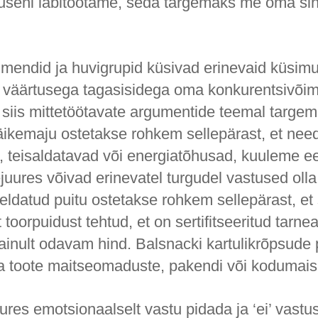
suseni läbitöötame, seda targemaks me oma sih
mendid ja huvigrupid küsivad erinevaid küsimu
 väärtusega tagasisidega oma konkurentsivõime
i siis mittetöötavate argumentide teemal targem
kemaju ostetakse rohkem sellepärast, et nee
 teisaldatavad või energiatõhusad, kuuleme e
ejuures võivad erinevatel turgudel vastused olla
eldatud puitu ostetakse rohkem sellepärast, et
toorpuidust tehtud, et on sertifitseeritud tarnea
 ainult odavam hind. Balsnacki kartulikrõpsude 
la toote maitseomaduste, pakendi või kodumaisu
res emotsionaalselt vastu pidada ja ‘ei’ vastus