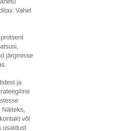
vahetu
itav. Vahel
 protsent
atsusi,
ud järgmisse
as.
tidest ja
rateegiline
estesse
 Näiteks,
 kontakt või
a usaldust