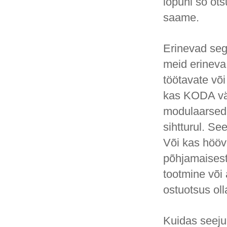
lõpuni so ot
saame.
Erinevad seg
meid erineva
töötavate võ
kas KODA väi
modulaarsed,
sihtturul. Se
Või kas hööv
põhjamaisest 
tootmine või
ostuotsus ol
Kuidas seejuu