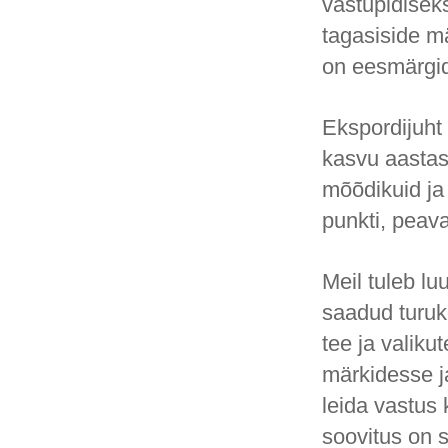
vastupidisek
tagasiside m
on eesmärgid
Ekspordijuht 
kasvu aastas
mõõdikuid ja
punkti, peav
Meil tuleb lu
saadud turuk
tee ja valik
märkidesse j
leida vastus 
soovitus on s