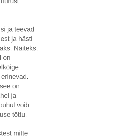
tturust
si ja teevad
st ja hästi
aks. Näiteks,
d on
elkõige
 erinevad.
 see on
hel ja
puhul võib
se tõttu.
test mitte