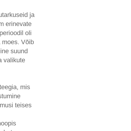
utarkuseid ja
m erinevate
erioodil oli
a moes. Võib
lline suund
a valikute
ateegia, mis
estumine
emusi teises
.
hoopis